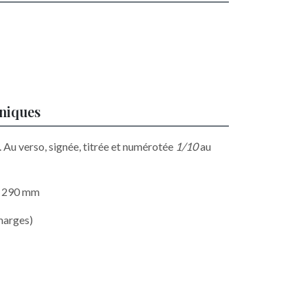
hniques
. Au verso, signée, titrée et numérotée
1/10
au
 x 290 mm
marges)