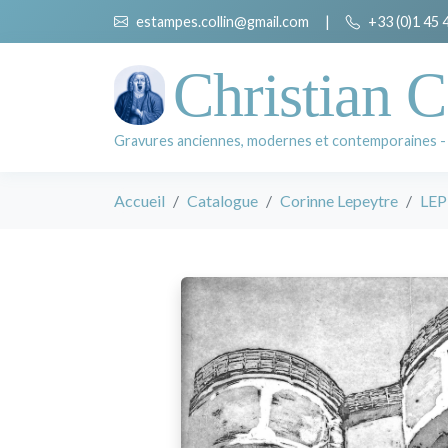
estampes.collin@gmail.com
|
+33 (0)1 45 
Christian C
Gravures anciennes, modernes et contemporaines -
Accueil
Catalogue
Corinne Lepeytre
LEP