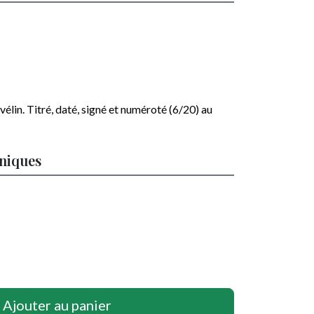
vélin
.
Titré, daté, signé et numéroté (6/20) au
hniques
Ajouter au panier