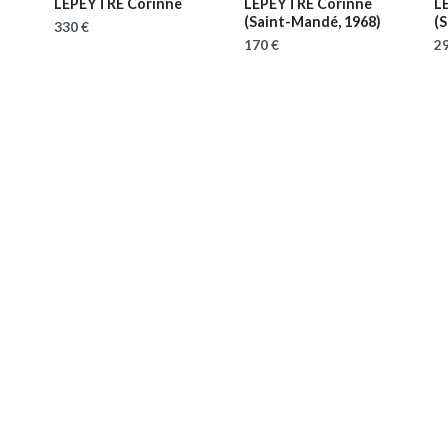
LEPEYTRE Corinne
LEPEYTRE Corinne
L
)
(Saint-Mandé, 1968)
(
330 €
170 €
29