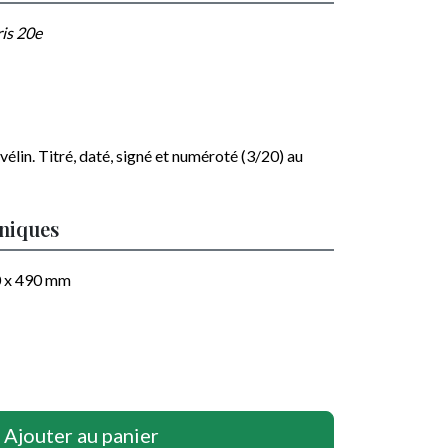
ris 20e
vélin
.
Titré, daté, signé et numéroté (3/20) au
hniques
0 x 490
mm
Ajouter au panier