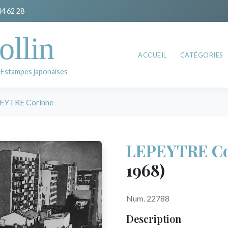
44 62 28
ollin
ACCUEIL
CATÉGORIES
 Estampes japonaises
EYTRE Corinne
LEPEYTRE Co
1968)
Num. 22788
Description