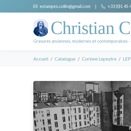
estampes.collin@gmail.com
|
+33 (0)1 45 
Christian C
Gravures anciennes, modernes et contemporaines -
Accueil
Catalogue
Corinne Lepeytre
LEP