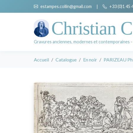
estampes.collin@gmail.com
|
+33 (0)1 45 
Christian C
Gravures anciennes, modernes et contemporaines -
Accueil
Catalogue
En noir
PARIZEAU Phil