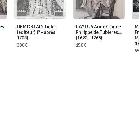
es
DEMORTAIN Gilles
CAYLUS Anne Claude
M
(éditeur)
(? - après
Philippe de Tubières,...
Fr
1723)
(1692 - 1765)
M
17
300 €
150 €
55