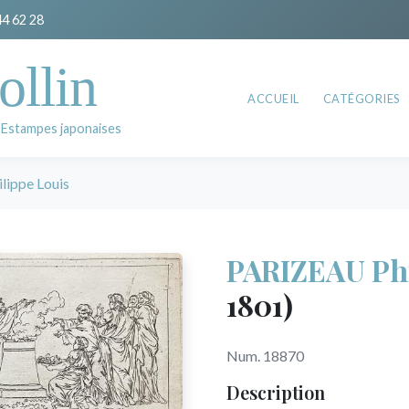
44 62 28
ollin
ACCUEIL
CATÉGORIES
 Estampes japonaises
ippe Louis
PARIZEAU Phi
1801)
Num. 18870
Description