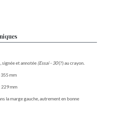
hniques
n, signée et annotée
(Essai - 30
(?) au crayon.
 x 355 mm
 x 229 mm
ans la marge gauche, autrement en bonne