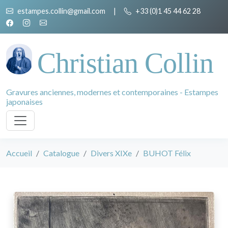
estampes.collin@gmail.com
|
+33 (0)1 45 44 62 28
Christian Collin
Gravures anciennes, modernes et contemporaines - Estampes
japonaises
Accueil
Catalogue
Divers XIXe
BUHOT Félix