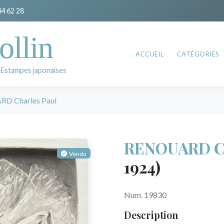
44 62 28
ollin
ACCUEIL
CATÉGORIES
 Estampes japonaises
D Charles Paul
RENOUARD Ch
Vendu
1924)
Num. 19830
Description