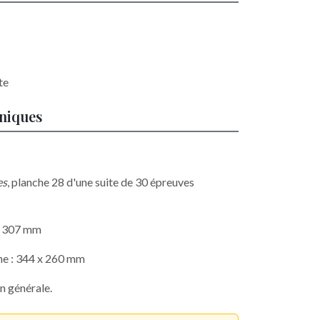
te
hniques
es
, planche 28 d'une suite de 30 épreuves
 x 307 mm
he : 344 x 260 mm
n générale.