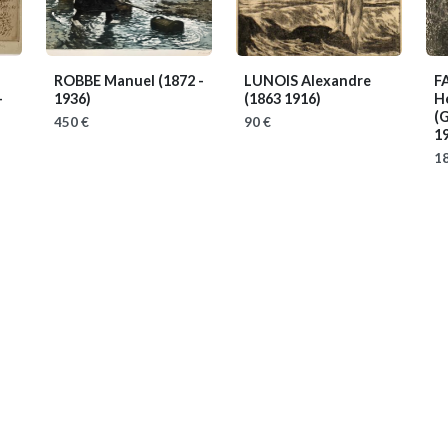
N
ROBBE Manuel
(1872 -
LUNOIS Alexandre
F
-
1936)
(1863 1916)
H
(G
450 €
90 €
1
18