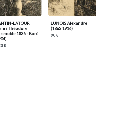
ANTIN-LATOUR
LUNOIS Alexandre
enri Théodore
(1863 1916)
renoble 1836 - Buré
90 €
904)
0 €