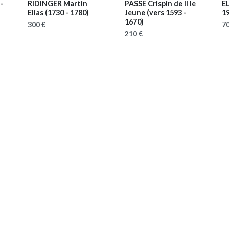
-
RIDINGER Martin
PASSE Crispin de II le
E
Elias
(1730 - 1780)
Jeune
(vers 1593 -
1
1670)
300 €
70
210 €