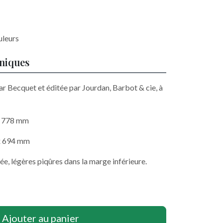
uleurs
hniques
ar Becquet et éditée par Jourdan, Barbot & cie, à
 x 778 mm
 x 694 mm
ée, légères piqûres dans la marge inférieure.
Ajouter au panier