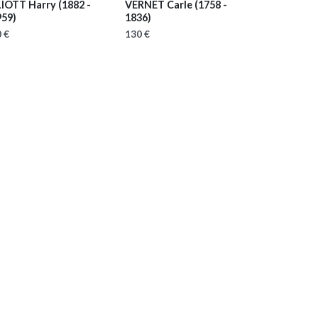
LIOTT Harry
(1882 -
VERNET Carle
(1758 -
959)
1836)
 €
130 €