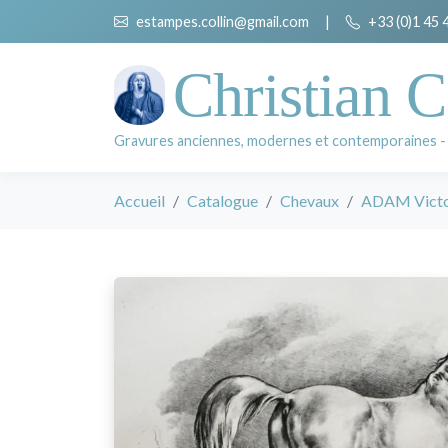
estampes.collin@gmail.com
|
+33 (0)1 45 
Christian C
Gravures anciennes, modernes et contemporaines -
Accueil
Catalogue
Chevaux
ADAM Vict