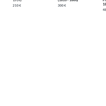
1
210 €
300 €
48