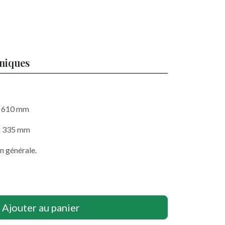
hniques
 x 610 mm
 x 335 mm
n générale.
Ajouter au panier