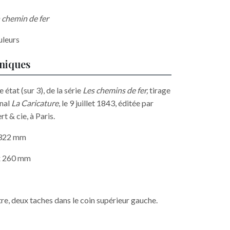
n chemin de fer
uleurs
hniques
état (sur 3), de la série
Les chemins de fer,
tirage
rnal
La Caricature
, le 9 juillet 1843, éditée par
t & cie, à Paris.
x 322 mm
 x 260 mm
ntre, deux taches dans le coin supérieur gauche.