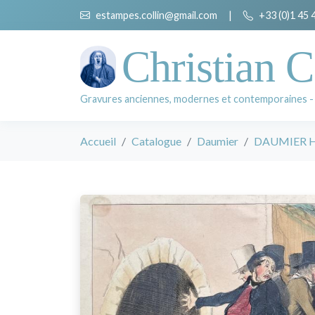
estampes.collin@gmail.com
|
+33 (0)1 45 
Christian C
Gravures anciennes, modernes et contemporaines -
Accueil
Catalogue
Daumier
DAUMIER H