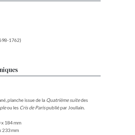
1698-1762)
hniques
ané, planche issue de la
Quatrième suite
des
uple
ou les
Cris de Paris
publié par Joullain.
0 x 184 mm
0 x 233 mm