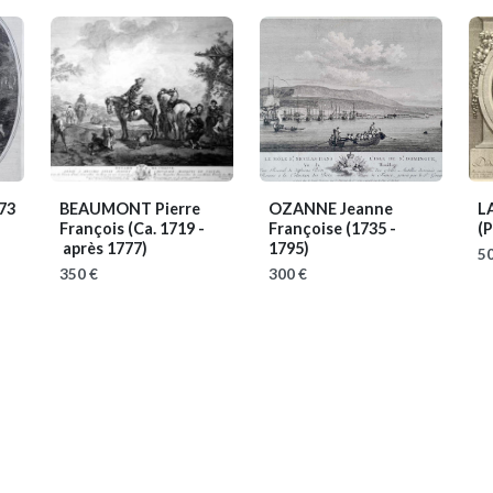
73
BEAUMONT Pierre
OZANNE Jeanne
L
François
(Ca. 1719 -
Françoise
(1735 -
(P
après 1777)
1795)
50
350 €
300 €