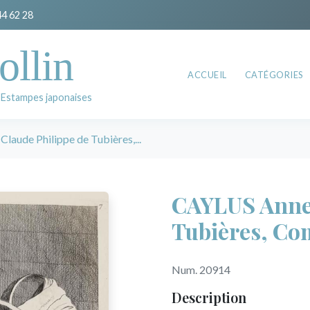
44 62 28
ollin
ACCUEIL
CATÉGORIES
 Estampes japonaises
aude Philippe de Tubières,...
CAYLUS Anne 
Tubières, Co
Num. 20914
Description