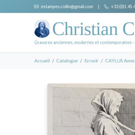
estampes.collin@gmail.com
|
+33 (0)1 45 
Christian C
Gravures anciennes, modernes et contemporaines -
Accueil
Catalogue
En noir
CAYLUS Anne Cl