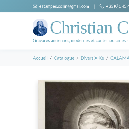
estampes.collin@gmail.com
|
+33 (0)1 45 
Christian C
Gravures anciennes, modernes et contemporaines -
Accueil
Catalogue
Divers XIXe
CALAMAT