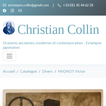
estampes.collin@gmail.com
|
+33 (0)1 45 44 62 28
Christian Collin
Gravures anciennes, modernes et contemporaines - Estampes
japonaises
Accueil
Catalogue
Divers
MIGNOT Victor