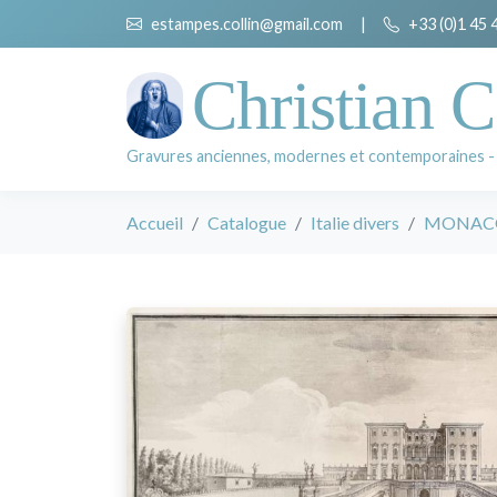
estampes.collin@gmail.com
|
+33 (0)1 45 
Christian C
Gravures anciennes, modernes et contemporaines -
Accueil
Catalogue
Italie divers
MONACO