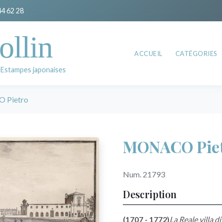
44 62 28
ollin
ACCUEIL
CATÉGORIES
 Estampes japonaises
 Pietro
MONACO Pie
Num. 21793
Description
(1707 - 1772)
La Reale villa d