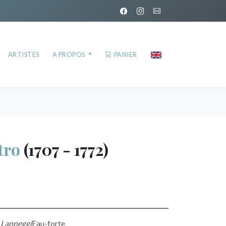
ARTISTES
A PROPOS
PANIER
tro
(1707 - 1772)
i Lappeggi
Eau-forte