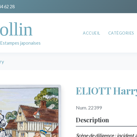
44 62 28
ollin
ACCUEIL
CATÉGORIES
 Estampes japonaises
ry
ELIOTT Harr
Num. 22399
Description
Scène de diligence : incident 