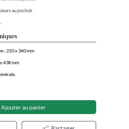
uleurs au pochoir
.
hniques
he :
220 x 340
mm
 x 438
mm
énérale.
Ajouter au panier
Partager