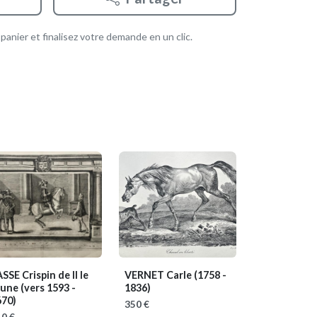
anier et finalisez votre demande en un clic.
SSE Crispin de II le
VERNET Carle
(1758 -
eune
(vers 1593 -
1836)
670)
350 €