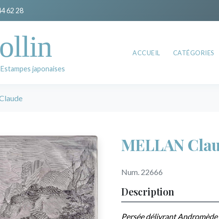
44 62 28
ollin
ACCUEIL
CATÉGORIES
 Estampes japonaises
Claude
MELLAN Cla
Num. 22666
Description
Persée délivrant Andromède