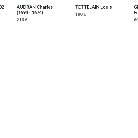
02
AUDRAN Charles
TETTELAIN Louis
G
(1594 - 1674)
F
180 €
210 €
60