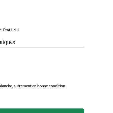
 État II/III.
hniques
 planche, autrement en bonne condition.