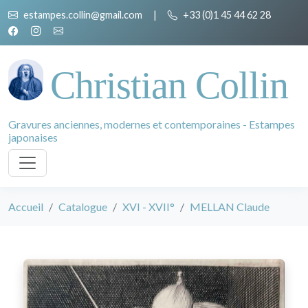
estampes.collin@gmail.com
|
+33 (0)1 45 44 62 28
Christian Collin
Gravures anciennes, modernes et contemporaines - Estampes
japonaises
Accueil
Catalogue
XVI - XVII°
MELLAN Claude