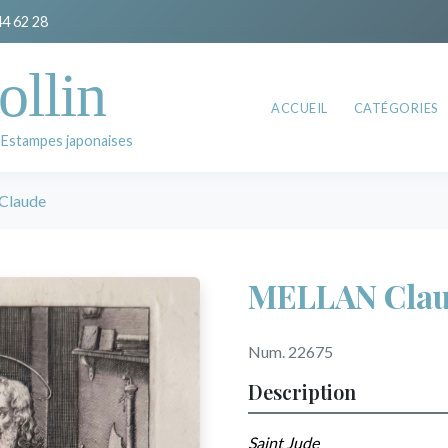
44 62 28
ollin
ACCUEIL
CATÉGORIES
 Estampes japonaises
Claude
MELLAN Cla
Num. 22675
Description
Saint Jude