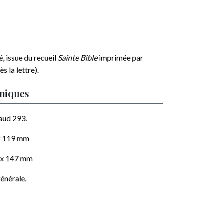
, issue du recueil
Sainte Bible
imprimée par
rès la lettre).
hniques
aud 293.
x 119
mm
 x 147
mm
énérale.