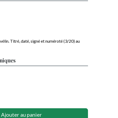
vélin
.
Titré, daté, signé et numéroté (3/20) au
hniques
Ajouter au panier