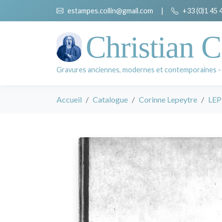
estampes.collin@gmail.com
|
+33 (0)1 45 
Christian C
Gravures anciennes, modernes et contemporaines -
Accueil
Catalogue
Corinne Lepeytre
LEP