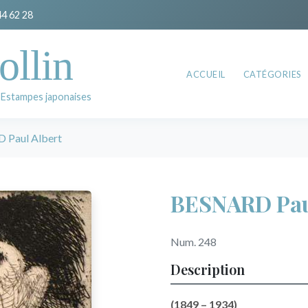
44 62 28
ollin
ACCUEIL
CATÉGORIES
 Estampes japonaises
 Paul Albert
BESNARD Pau
Num. 248
Description
(1849 – 1934)