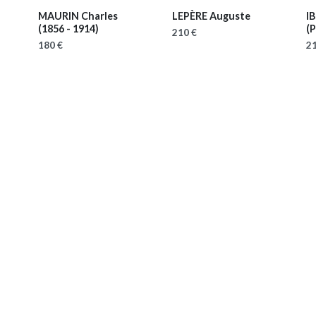
MAURIN Charles
LEPÈRE Auguste
IB
(1856 - 1914)
(P
210 €
180 €
21