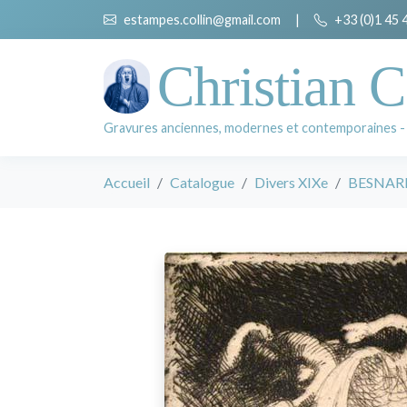
estampes.collin@gmail.com
|
+33 (0)1 45 
Christian C
Gravures anciennes, modernes et contemporaines -
Accueil
Catalogue
Divers XIXe
BESNARD