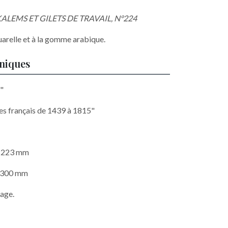
ALEMS ET GILETS DE TRAVAIL, N°224
uarelle et à la gomme arabique.
hniques
r"
es français de 1439 à 1815"
x 223 mm
x 300 mm
mage.