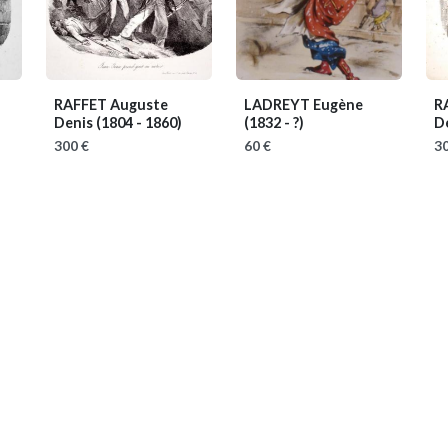
RAFFET Auguste
LADREYT Eugène
R
Denis
(1804 - 1860)
(1832 - ?)
D
300 €
60 €
30