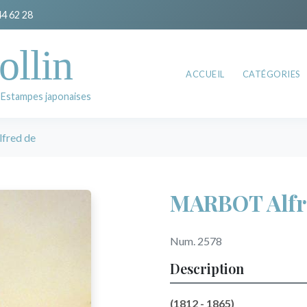
44 62 28
ollin
ACCUEIL
CATÉGORIES
 Estampes japonaises
fred de
MARBOT Alfr
Num. 2578
Description
(1812 - 1865)