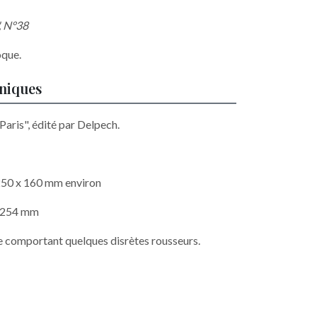
 N°38
oque.
hniques
 Paris", édité par Delpech.
 250 x 160 mm environ
x 254 mm
 comportant quelques disrètes rousseurs.