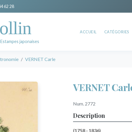
44 62 28
ollin
ACCUEIL
CATÉGORIES
 Estampes japonaises
stronomie
VERNET Carle
VERNET Carl
Num. 2772
Description
(1758 - 1836)