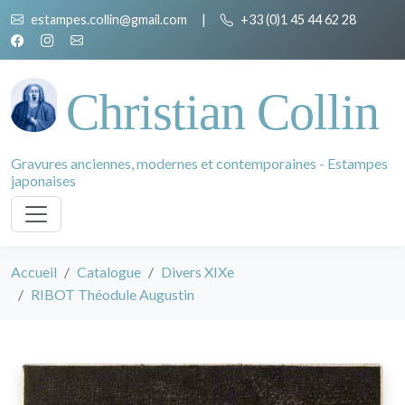
estampes.collin@gmail.com
|
+33 (0)1 45 44 62 28
Christian Collin
Gravures anciennes, modernes et contemporaines - Estampes
japonaises
Accueil
Catalogue
Divers XIXe
RIBOT Théodule Augustin