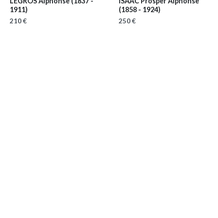
LEGROS Alphonse
(1837 -
ISAAC Prosper Alphonse
1911)
(1858 - 1924)
210 €
250 €