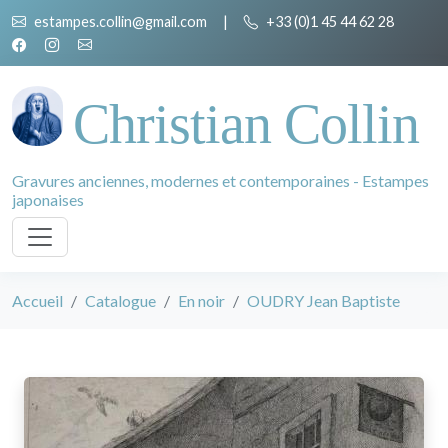
estampes.collin@gmail.com
|
+33 (0)1 45 44 62 28
Christian Collin
Gravures anciennes, modernes et contemporaines - Estampes
japonaises
Accueil
Catalogue
En noir
OUDRY Jean Baptiste