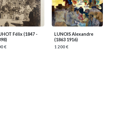
UHOT Félix
(1847 -
LUNOIS Alexandre
898)
(1863 1916)
0 €
1 200 €