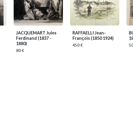
JACQUEMART Jules
RAFFAELLI Jean-
B
Ferdinand
(1837 -
François
(1850 1924)
1
1880)
450 €
50
80 €