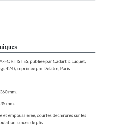
hniques
A-FORTISTES, publiée par Cadart & Luquet,
ugt 424), imprimée par Delâtre, Paris
x 360 mm.
 235 mm.
 et empoussiérée, courtes déchirures sur les
pulation, traces de plis