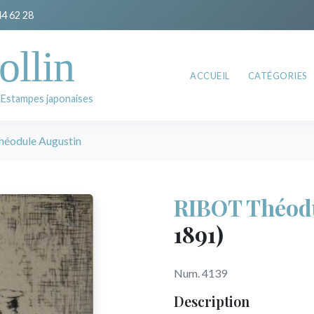
44 62 28
ollin
ACCUEIL
CATÉGORIES
 Estampes japonaises
éodule Augustin
RIBOT Théodu
1891)
Num. 4139
Description