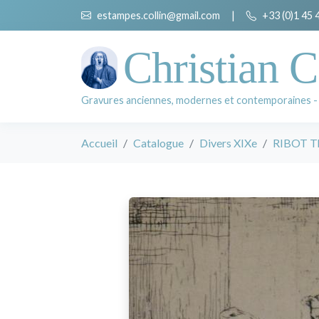
estampes.collin@gmail.com
|
+33 (0)1 45 
Christian C
Gravures anciennes, modernes et contemporaines -
Accueil
Catalogue
Divers XIXe
RIBOT Th