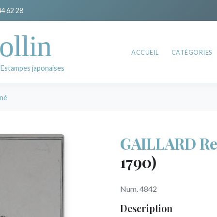
44 62 28
ollin
ACCUEIL
CATÉGORIES
 Estampes japonaises
né
GAILLARD R
1790)
Num. 4842
Description