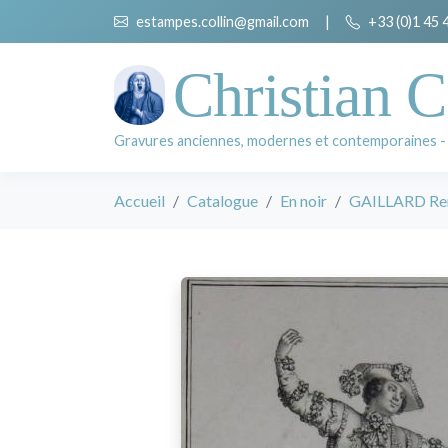
estampes.collin@gmail.com
|
+33 (0)1 45 
Christian C
Gravures anciennes, modernes et contemporaines -
Accueil
Catalogue
En noir
GAILLARD Re