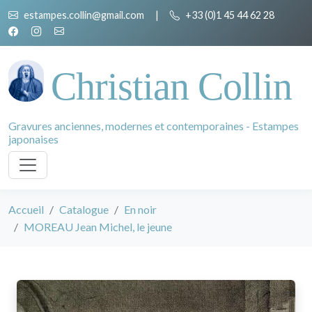
estampes.collin@gmail.com
|
+33 (0)1 45 44 62 28
Christian Collin
Gravures anciennes, modernes et contemporaines - Estampes
japonaises
Accueil
Catalogue
En noir
MOREAU Jean Michel, le jeune