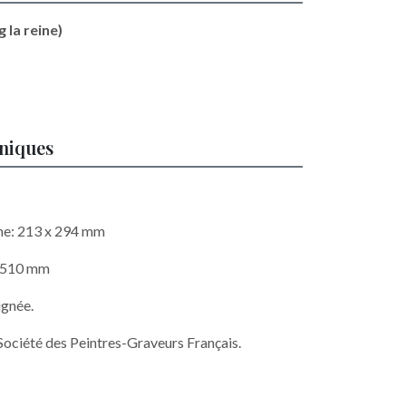
 la reine)
hniques
he: 213 x 294 mm
x 510 mm
ignée.
Société des Peintres-Graveurs Français.