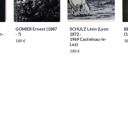
s
GOMIER Ernest
(1887
SCHULZ Léon
(Lyon
B
n-
- ?)
1872 -
(1
1969 Castelnau-le-
180 €
38
Lez)
180 €