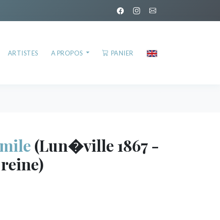
ARTISTES
A PROPOS
PANIER
mile
(Lun�ville 1867 -
 reine)