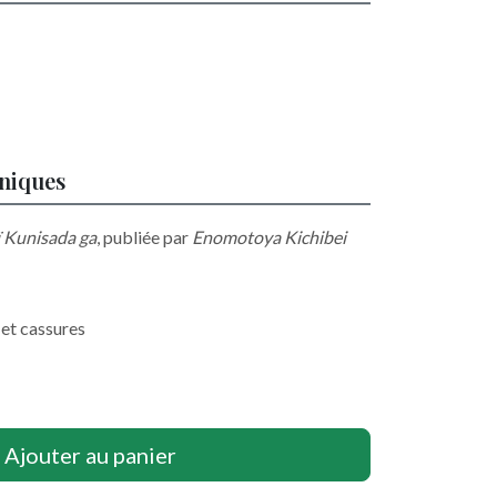
hniques
 Kunisada ga
, publiée par
Enomotoya Kichibei
 et cassures
Ajouter au panier