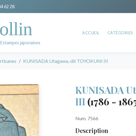
44 62 28
ollin
ACCUEIL
CATÉGORIES
 Estampes japonaises
rtisanes
KUNISADA Utagawa, dit TOYOKUNI III
KUNISADA Ut
III
(1786 - 186
Num. 7566
Description