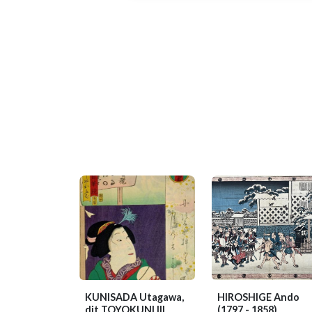
KUNISADA Utagawa,
HIROSHIGE Ando
dit TOYOKUNI III
(1797 - 1858)