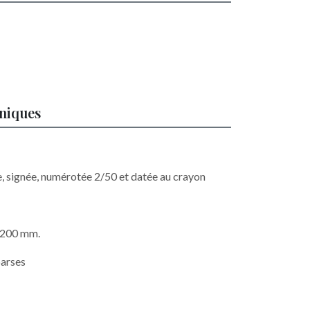
hniques
e, signée, numérotée 2/50 et datée au crayon
x 200 mm.
parses