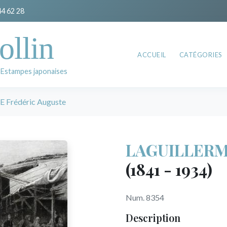
44 62 28
ollin
ACCUEIL
CATÉGORIES
 Estampes japonaises
 Frédéric Auguste
LAGUILLERMI
(1841 - 1934)
Num. 8354
Description