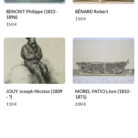
BENOIST Philippe
(1813 -
BÉNARD Robert
1896)
110 €
150 €
JOUY Joseph Nicolas
(1809
MOREL-FATIO Léon
(1810 -
- ?)
1871)
110 €
200 €