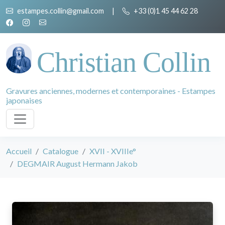
estampes.collin@gmail.com
|
+33 (0)1 45 44 62 28
Christian Collin
Gravures anciennes, modernes et contemporaines - Estampes
japonaises
Accueil
Catalogue
XVII - XVIIIe°
DEGMAIR August Hermann Jakob