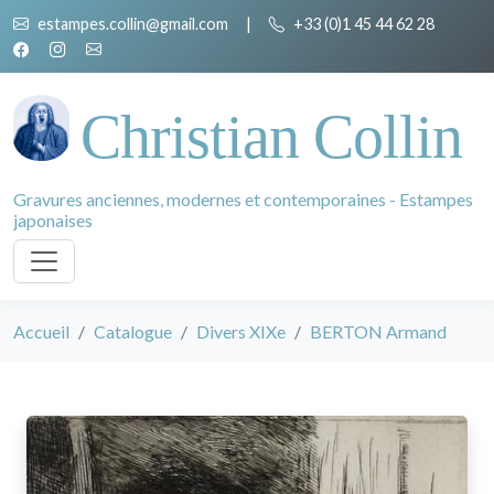
estampes.collin@gmail.com
|
+33 (0)1 45 44 62 28
Christian Collin
Gravures anciennes, modernes et contemporaines - Estampes
japonaises
Accueil
Catalogue
Divers XIXe
BERTON Armand