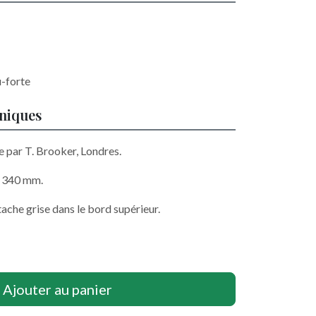
u-forte
hniques
e par T. Brooker, Londres.
x 340 mm.
 tache grise dans le bord supérieur.
Ajouter au panier