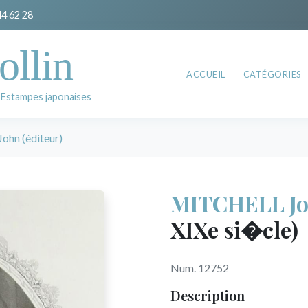
44 62 28
ollin
ACCUEIL
CATÉGORIES
 Estampes japonaises
hn (éditeur)
MITCHELL Joh
XIXe si�cle)
Num. 12752
Description