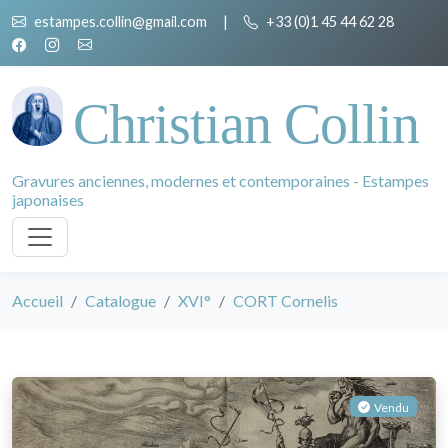
estampes.collin@gmail.com
|
+33 (0)1 45 44 62 28
Christian Collin
Gravures anciennes, modernes et contemporaines - Estampes
japonaises
Accueil
Catalogue
XVI°
CORT Cornelis
Vendu