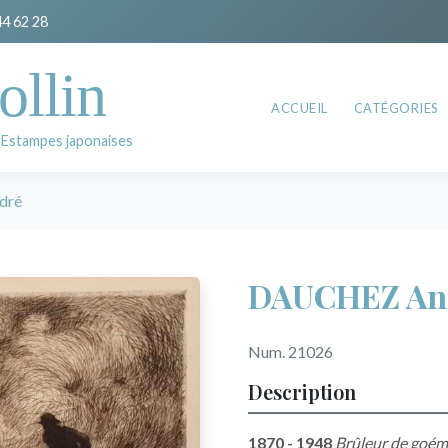
44 62 28
ollin
ACCUEIL
CATÉGORIES
 Estampes japonaises
dré
DAUCHEZ An
Num. 21026
Description
1870 - 1948
Brûleur de goé