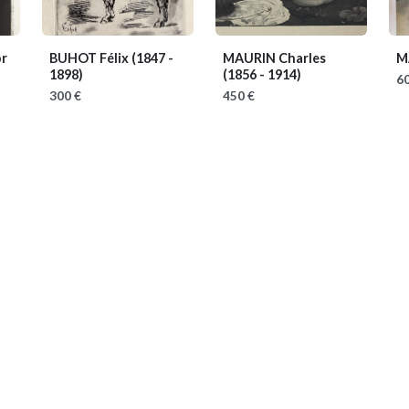
or
BUHOT Félix
(1847 -
MAURIN Charles
M
1898)
(1856 - 1914)
60
300 €
450 €