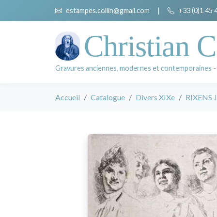
estampes.collin@gmail.com
|
+33 (0)1 45 
Christian C
Gravures anciennes, modernes et contemporaines -
Accueil
Catalogue
Divers XIXe
RIXENS J