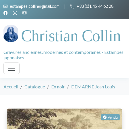
estampes.collin@gmail.com
|
+33 (0)1 45 44 62 28
Christian Collin
Gravures anciennes, modernes et contemporaines - Estampes
japonaises
Accueil
Catalogue
En noir
DEMARNE Jean Louis
Vendu