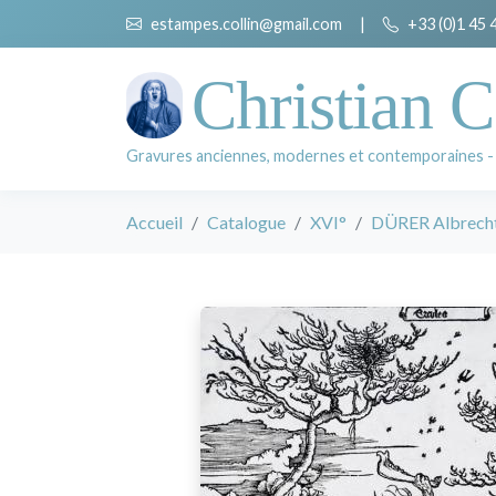
estampes.collin@gmail.com
|
+33 (0)1 45 
Christian C
Gravures anciennes, modernes et contemporaines -
Accueil
Catalogue
XVI°
DÜRER Albrech