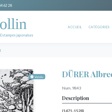
44 62 28
ollin
ACCUEIL
CATÉGORIES
 Estampes japonaises
t
DÜRER Albre
Vendu
Num. 9843
Description
(1471-1528)