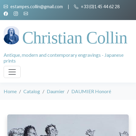
estampes.collin@gmail.com
|
+33 (0)1 45 44 62 28
Christian Collin
Antique, modern and contemporary engravings - Japanese
prints
Home
Catalog
Daumier
DAUMIER Honoré