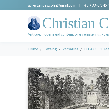
estampes.collin@gmail.com
|
+33 (0)1 45 
Christian C
Antique, modern and contemporary engravings - Jap
Home
Catalog
Versailles
LEPAUTRE Jean