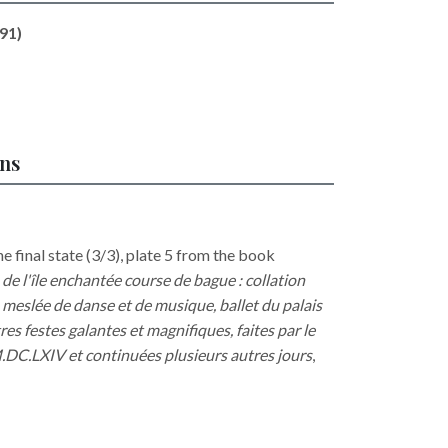
691)
ons
he final state (3/3), plate 5 from the book
s de l'île enchantée course de bague : collation
meslée de danse et de musique, ballet du palais
utres festes galantes et magnifiques, faites par le
 M.DC.LXIV et continuées plusieurs autres jours
,