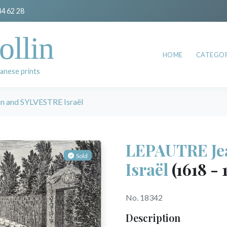
44 62 28
ollin
HOME
CATEGOR
anese prints
 and SYLVESTRE Israël
LEPAUTRE Je
Sold
Israël
(1618 - 
No. 18342
Description