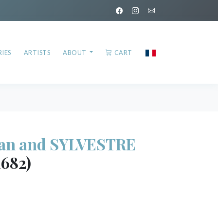
IES
ARTISTS
ABOUT
CART
an and SYLVESTRE
1682)