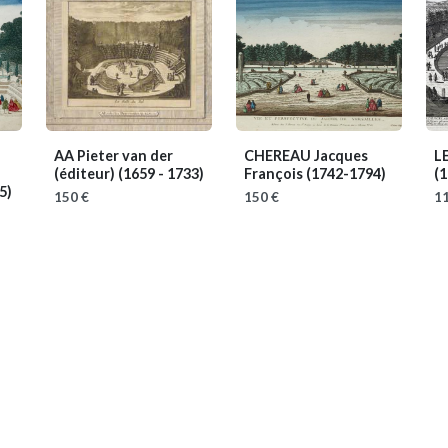
AA Pieter van der
CHEREAU Jacques
L
(éditeur)
(1659 - 1733)
François
(1742-1794)
(1
5)
150 €
150 €
11