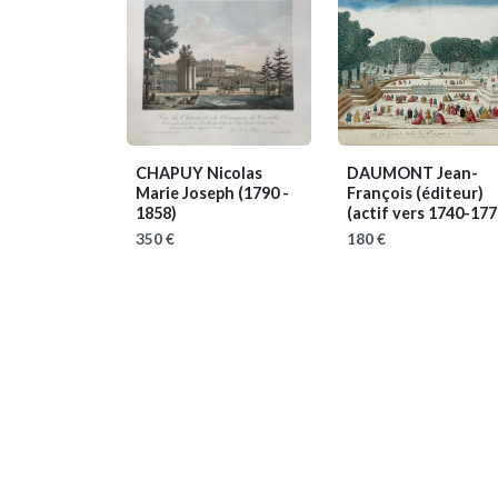
CHAPUY Nicolas
DAUMONT Jean-
Marie Joseph
(1790 -
François (éditeur)
1858)
(actif vers 1740-177
350 €
180 €