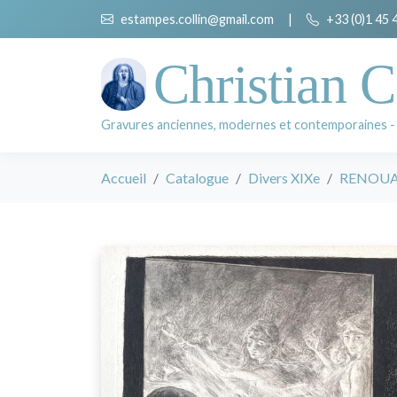
estampes.collin@gmail.com
|
+33 (0)1 45 
Christian C
Gravures anciennes, modernes et contemporaines -
Accueil
Catalogue
Divers XIXe
RENOUAR