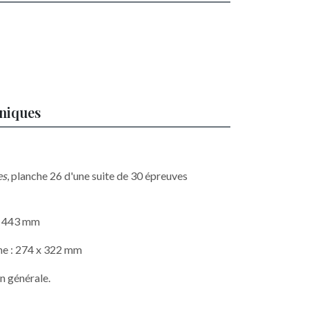
hniques
es
, planche 26 d'une suite de 30 épreuves
 x 443 mm
he : 274 x 322 mm
n générale.