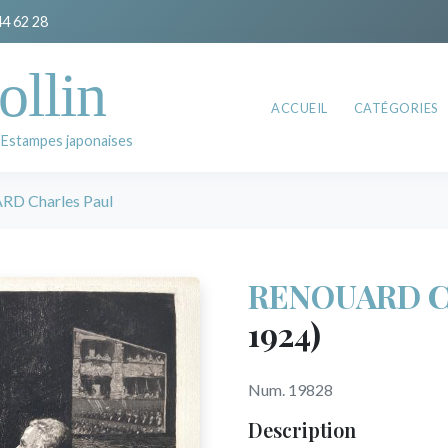
44 62 28
ollin
ACCUEIL
CATÉGORIES
 Estampes japonaises
D Charles Paul
RENOUARD Ch
1924)
Num. 19828
Description