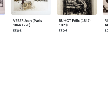
VEBER Jean
(Paris
BUHOT Félix
(1847 -
R
1864 1928)
1898)
A
550 €
550 €
80