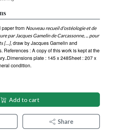
ons
d paper from
Nouveau recueil d'ostéologie et de
ure par Jacques Gamelin de Carcassonne, ... pour
, draw by Jacques Gamelin and
ts […]
. References : A copy of this work is kept at the
ary..Dimensions plate : 145 x 248Sheet : 207 x
eral condition.
Add to cart
Share