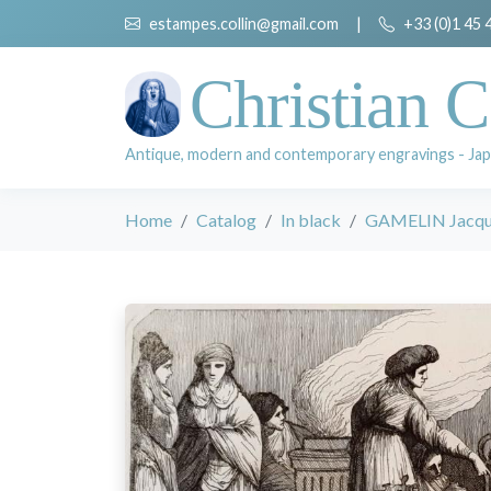
estampes.collin@gmail.com
|
+33 (0)1 45 
Christian C
Antique, modern and contemporary engravings - Jap
Home
Catalog
In black
GAMELIN Jacqu