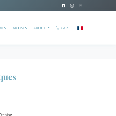
IES
ARTISTS
ABOUT
CART
ques
Etching