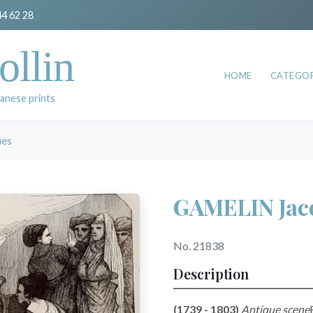
44 62 28
ollin
HOME
CATEGOR
anese prints
es
GAMELIN Jac
No. 21838
Description
(1739 - 1803)
Antique scene