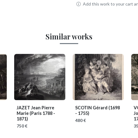
Add this work to your cart and
Similar works
JAZET Jean Pierre
SCOTIN Gérard
(1698
V
Marie
(Paris 1788 -
- 1755)
J
1871)
17
480 €
750 €
35