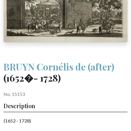
BRUYN Cornélis de (after)
(1652�- 1728)
No. 15153
Description
(1652 - 1728)