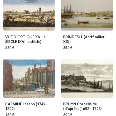
VUE D'OPTIQUE XVIIIe
BRINDÉSI J.
(Actif milieu
SIECLE
(XVIIIe siècle)
XIX)
230 €
350 €
CARMINE Joseph
(1749 -
BRUYN Cornélis de
1822)
(d'après)
(1652 - 1728)
180 €
300 €