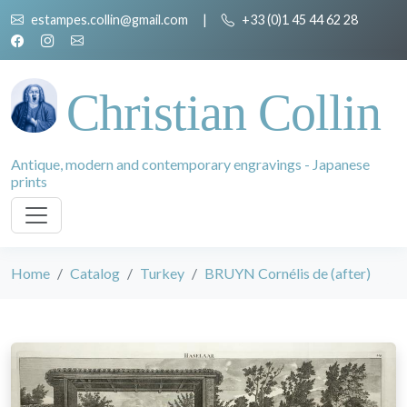
estampes.collin@gmail.com
|
+33 (0)1 45 44 62 28
Christian Collin
Antique, modern and contemporary engravings - Japanese
prints
Home
Catalog
Turkey
BRUYN Cornélis de (after)