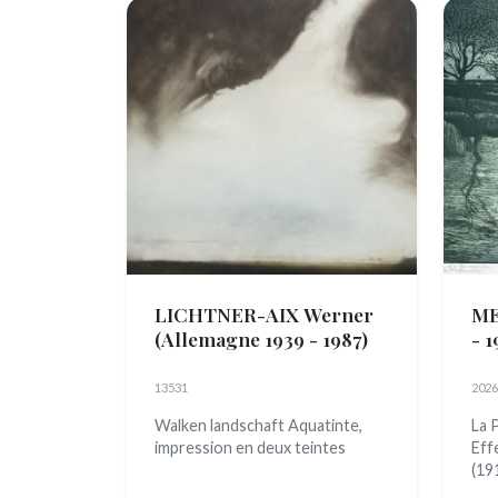
LICHTNER-AIX Werner
ME
(Allemagne 1939 - 1987)
- 1
13531
2026
Walken landschaft Aquatinte,
La 
impression en deux teintes
Eff
(19