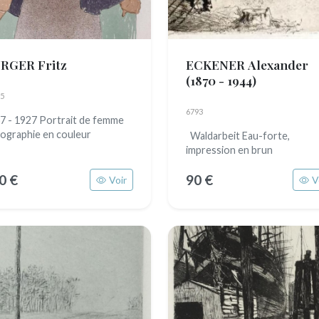
RGER Fritz
ECKENER Alexander
(1870 - 1944)
5
6793
7 - 1927 Portrait de femme
hographie en couleur
Waldarbeit Eau-forte,
impression en brun
0 €
90 €
Voir
V