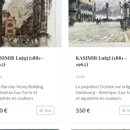
SIMIR Luigi
(1881 -
KASIMIR Luigi
(1881 -
62)
1962)
4
19748
 Barclay-Vesey Building,
Le paquebot Océane sur la li
hattan Eau-forte et
Hambourg - Amérique Eau-f
atinte en couleurs
et aquatinte en couleurs
0 €
550 €
Voir
V