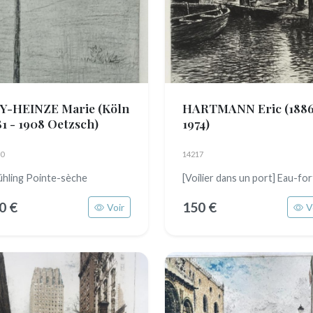
Y-HEINZE Marie
(Köln
HARTMANN Eric
(1886
81 - 1908 Oetzsch)
1974)
0
14217
hling Pointe-sèche
[Voilier dans un port] Eau-fo
0 €
150 €
Voir
V