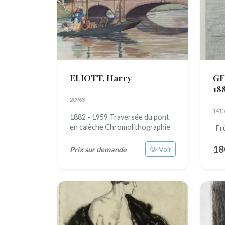
ELIOTT, Harry
GE
18
20963
1415
1882 - 1959 Traversée du pont
en calèche Chromolithographie
Frü
18
Voir
Prix sur demande