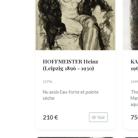
HOFFMEISTER Heinz
KA
(Leipzig 1896 - 1930)
19
12796
1699
Nu assis Eau-forte et pointe
The
sèche
Man
aqu
210 €
75
Voir