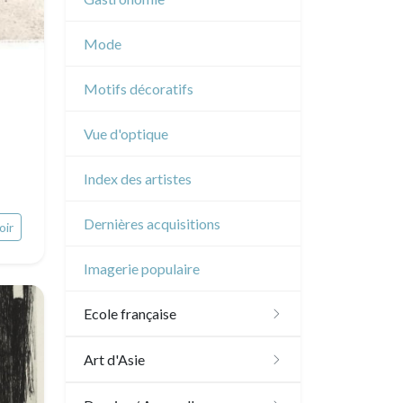
Musique
Mode
Cirque
Motifs décoratifs
Vue d'optique
Index des artistes
Dernières acquisitions
oir
Imagerie populaire
Ecole française
XVI - XVII°
Art d'Asie
XVIII°
Dessins japonais