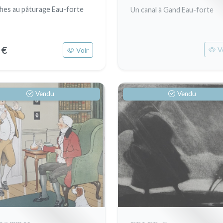
hes au pâturage Eau-forte
Un canal à Gand Eau-forte
 €
V
Voir
Vendu
Vendu