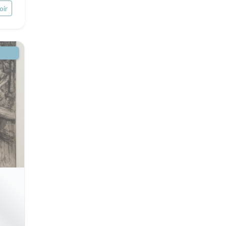
oir
Turquie
Maine / Anjou
David Roberts
Guyenne / Gascogne
Afrique
Rhone / Alpes
Asie
Provence / Corse
Océanie
Dom-Tom
Pôles Nord/Sud
Egypte