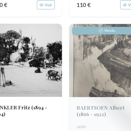
0 €
110 €
Voir
V
Vendu
NKLER Fritz
(1894 -
BAERTSOEN Albert
64)
(1866 - 1922)
16520