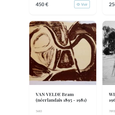
450 €
25
Voir
VAN VELDE Bram
WI
(néerlandais 1895 - 1981)
19
5683
7893