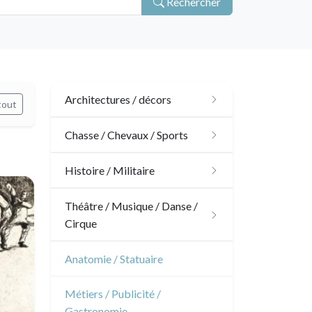
Rechercher
Architectures / décors
tout
Architecture
Chasse / Chevaux / Sports
Ornements
Chasse
Histoire / Militaire
Jardins
Chevaux
Militaire
Théâtre / Musique / Danse /
Cirque
Architecture d'intérieur
Sports
Révolution française
Théâtre
Anatomie / Statuaire
Napoléon et Empire
Danse
Métiers / Publicité /
Gastronomie