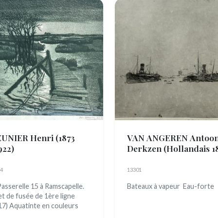
UNIER Henri
(1873
VAN ANGEREN Antoo
922)
Derkzen
(Hollandais 1
- 1961)
4
13301
Passerelle 15 à Ramscapelle.
Bateaux à vapeur Eau-forte
et de fusée de 1ère ligne
17) Aquatinte en couleurs