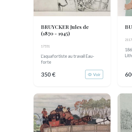
BRUYCKER Jules de
BU
(1870 - 1945)
2117
17551
186
Lit
L'aquafortiste au travail Eau-
forte
350 €
60
Voir