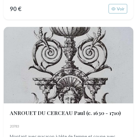
90 €
Voir
ANROUET DU CERCEAU Paul
(c. 1630 - 1710)
20783
Montant avec macaron à tête de femme et coupe avec