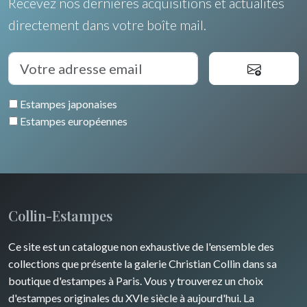
Recevez nos dernières acquisitions et actualités
Languedoc / Roussillon
Italie
Cleo Wilkinson
directement dans votre boîte mail.
Fleurs
Auvergne / Limousin
Rome
Espagne / Portugal
Divers
Arbres
Venise
Bretagne
Grèce
Pierre-Joseph Redouté
Italie divers
Estampes japonaises
Alsace / Lorraine
Europe centrale
Animaux domestiques
Estampes européennes
Artois / Picardie
Russie
Animaux sauvages
Champagne / Ardennes
Moyen-Orient
Insectes
Maine / Anjou
Turquie
Collin-Estampes
Guyenne / Gascogne
David Roberts
Ce site est un catalogue non exhaustive de l'ensemble des
Rhone / Alpes
Afrique
collections que présente la galerie Christian Collin dans sa
boutique d'estampes à Paris. Vous y trouverez un choix
Provence / Corse
Asie
d'estampes originales du XVIe siècle à aujourd'hui. La