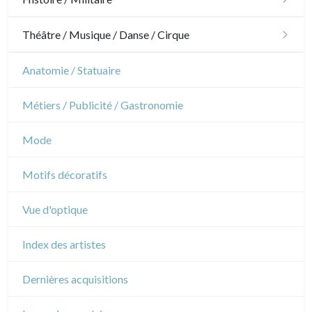
Chevaux
Militaire
Théâtre / Musique / Danse / Cirque
Sports
Révolution française
Théâtre
Anatomie / Statuaire
Napoléon et Empire
Danse
Métiers / Publicité / Gastronomie
Musique
Mode
Cirque
Motifs décoratifs
Vue d'optique
Index des artistes
Dernières acquisitions