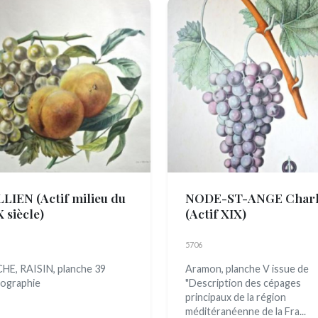
LLIEN
(Actif milieu du
NODE-ST-ANGE Charl
 siècle)
(Actif XIX)
5706
HE, RAISIN, planche 39
Aramon, planche V issue de
hographie
"Description des cépages
principaux de la région
méditéranéenne de la Fra...