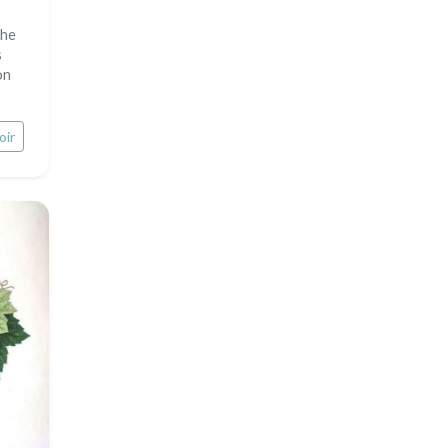
che
s
on
oir