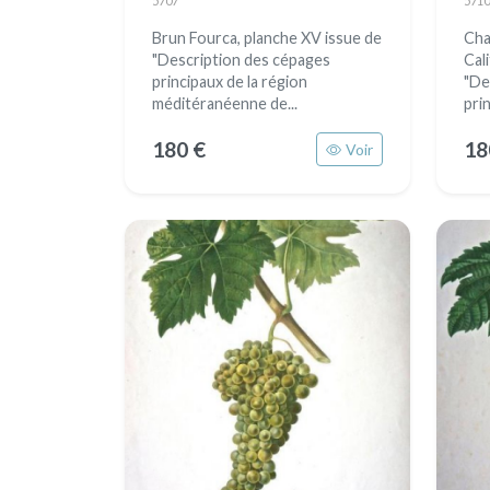
5707
5710
Brun Fourca, planche XV issue de
Cha
"Description des cépages
Cal
principaux de la région
"De
méditéranéenne de...
prin
180 €
18
Voir