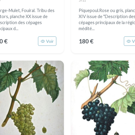
5711
rge-Mulet, Fouiral. Tribu des
Piquepoul.Rose ou gris, plan
itors, planche XX issue de
XIV issue de "Description de
scription des cépages
cépages principaux de la régi
cipaux d...
médité...
0 €
180 €
Voir
V