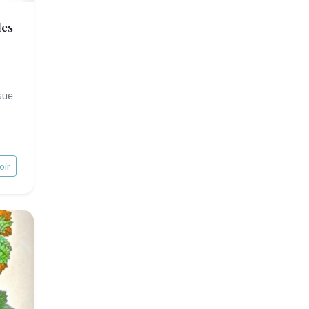
es
ssue
oir