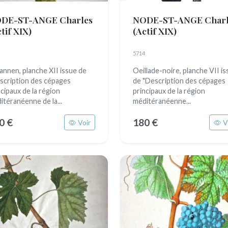
DE-ST-ANGE Charles
NODE-ST-ANGE Charl
tif XIX)
(Actif XIX)
5714
annen, planche XII issue de
Oeillade-noire, planche VII i
scription des cépages
de "Description des cépages
ncipaux de la région
principaux de la région
itéranéenne de la...
méditéranéenne...
0 €
180 €
Voir
V