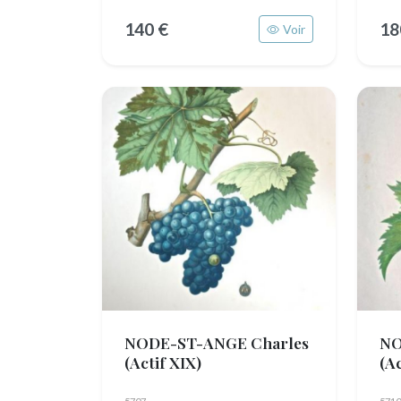
140 €
18
Voir
NODE-ST-ANGE Charles
NO
(Actif XIX)
(Ac