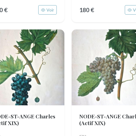
0 €
180 €
Voir
V
DE-ST-ANGE Charles
NODE-ST-ANGE Charl
tif XIX)
(Actif XIX)