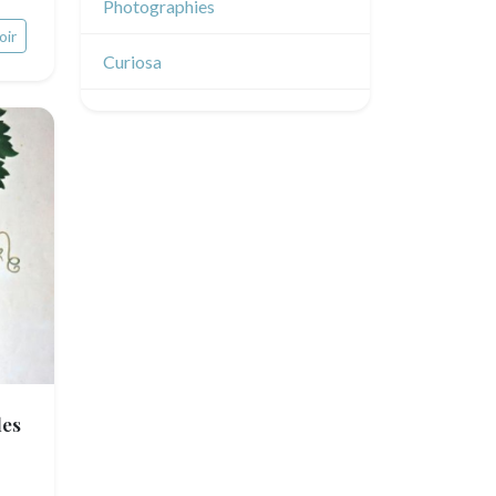
Émile Sulpis (dessins)
Photographies
oir
Dessins indiens
Dessins divers
Curiosa
es