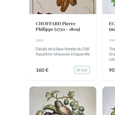
CHOFFARD Pierre
EC
Philippe
(1730 - 1809)
(mi
21615
5740
Détails de la liane femelle du Chili
The
Aquatinte rehaussée à l'aquarelle
Gra
col
160 €
90
Voir