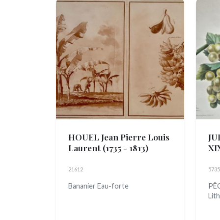
HOUEL Jean Pierre Louis
JU
Laurent
(1735 - 1813)
XIX
21612
5735
Bananier Eau-forte
PÊC
Lit