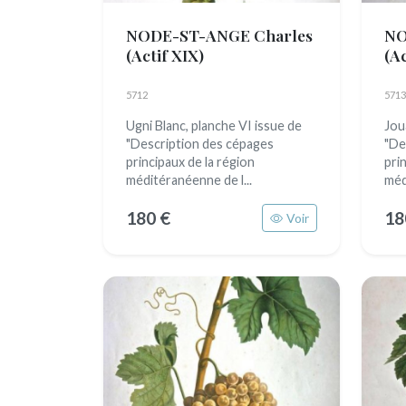
NODE-ST-ANGE Charles
NO
(Actif XIX)
(Ac
5712
5713
Ugni Blanc, planche VI issue de
Jou
"Description des cépages
"De
principaux de la région
pri
méditéranéenne de l...
méd
180 €
18
Voir