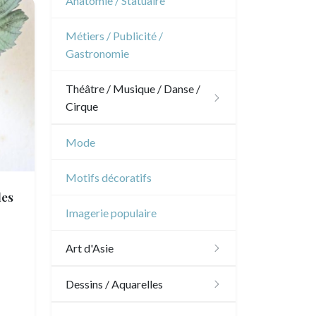
Anatomie / Statuaire
Océanie
Dom-Tom
Architecture d'intérieur
Sports
Révolution française
Métiers / Publicité /
Pôles Nord/Sud
Gastronomie
Napoléon et Empire
Egypte
Théâtre / Musique / Danse /
Cirque
Théâtre
Mode
Danse
Motifs décoratifs
es
Musique
Imagerie populaire
Cirque
Art d'Asie
Dessins japonais
Dessins / Aquarelles
Dessins chinois