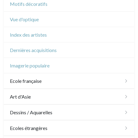
Motifs décoratifs
Vue d'optique
Index des artistes
Dernières acquisitions
Imagerie populaire
Ecole française
XVI - XVII°
Art d'Asie
XVIII°
Dessins japonais
Dessins / Aquarelles
Manière de crayon
Néoclassique et Romantique
Dessins chinois
Émile Sulpis (dessins)
Ecoles étrangères
Couleurs
XIX°