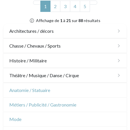
(actuel)
1
2
3
4
5
Affichage de
1
à
21
sur
88
résultats
Architectures / décors
Architecture
Chasse / Chevaux / Sports
Ornements
Chasse
Histoire / Militaire
Jardins
Chevaux
Militaire
Théâtre / Musique / Danse / Cirque
Architecture d'intérieur
Sports
Révolution française
Théâtre
Anatomie / Statuaire
Napoléon et Empire
Danse
Métiers / Publicité / Gastronomie
Musique
Mode
Cirque