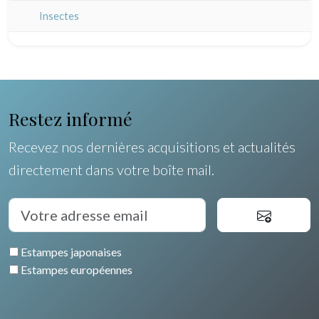
Champagne / Ardennes
Moyen-Orient
Insectes
Maine / Anjou
Turquie
Guyenne / Gascogne
David Roberts
Rhone / Alpes
Afrique
Restez informé
Provence / Corse
Asie
Recevez nos dernières acquisitions et actualités
Dom-Tom
Océanie
directement dans votre boîte mail.
Pôles Nord/Sud
Egypte
Estampes japonaises
Estampes européennes