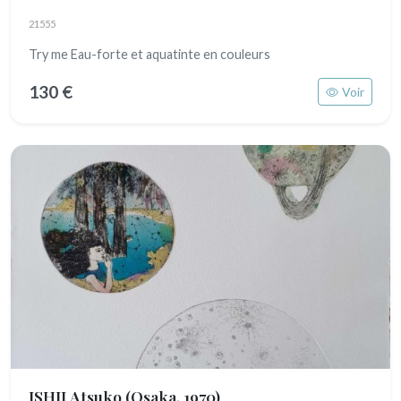
21555
Try me Eau-forte et aquatinte en couleurs
130 €
Voir
ISHII Atsuko
(Osaka, 1970)