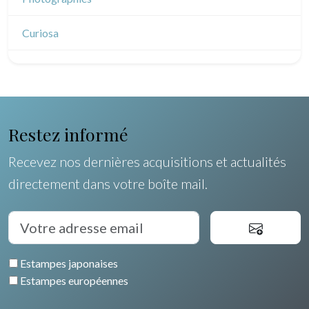
Dessins indiens
Dom-Tom
Dessins divers
Océanie
Curiosa
Pôles Nord/Sud
Egypte
Restez informé
Recevez nos dernières acquisitions et actualités
directement dans votre boîte mail.
Estampes japonaises
Estampes européennes